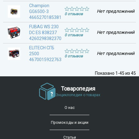
Champion
Нет предложений
GG6500-3
0 отзывов
4665270185381
FUBAG WS 230
Нет предложений
DC ES 838237
0 отзывов
4260298382370
ELITECH СГБ
Нет предложений
2500
0 отзывов
4670015922763
Показано 1-45 из 45
Товаропедия
Энциклопедия о товарах
О нас
Промокоды и акции
Статьи