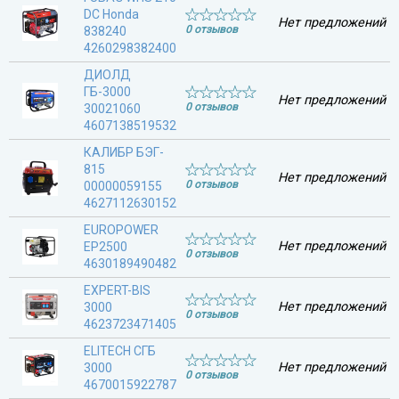
DC Honda
Нет предложений
0 отзывов
838240
4260298382400
ДИОЛД
ГБ-3000
Нет предложений
0 отзывов
30021060
4607138519532
КАЛИБР БЭГ-
815
Нет предложений
0 отзывов
00000059155
4627112630152
EUROPOWER
Нет предложений
EP2500
0 отзывов
4630189490482
EXPERT-BIS
Нет предложений
3000
0 отзывов
4623723471405
ELITECH СГБ
Нет предложений
3000
0 отзывов
4670015922787