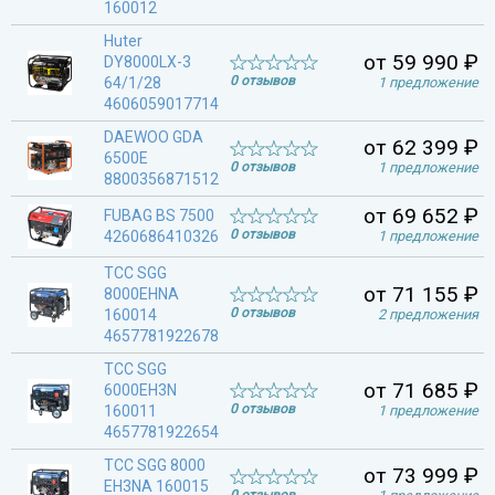
160012
Huter
от 59 990 ₽
DY8000LX-3
0 отзывов
64/1/28
1 предложение
4606059017714
DAEWOO GDA
от 62 399 ₽
6500E
0 отзывов
1 предложение
8800356871512
от 69 652 ₽
FUBAG BS 7500
0 отзывов
4260686410326
1 предложение
ТСС SGG
от 71 155 ₽
8000EHNA
0 отзывов
160014
2 предложения
4657781922678
ТСС SGG
от 71 685 ₽
6000EH3N
0 отзывов
160011
1 предложение
4657781922654
ТСС SGG 8000
от 73 999 ₽
EH3NA 160015
0 отзывов