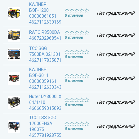
КАЛИБР
БЭГ-1200
Нет предложений
0 отзывов
00000061051
4627112630169
RATO R8500DA
Нет предложений
0 отзывов
4687202968541
ТСС SGG
Нет предложений
7500EA 021301
0 отзывов
4627117835071
КАЛИБР
БЭГ-3011
Нет предложений
0 отзывов
00000059161
4627112630343
Huter DY3000LX
Нет предложений
64/1/10
0 отзывов
4606059015093
ТСС TSS SGG
17000EH3A
Нет предложений
0 отзывов
190075
4657781928755