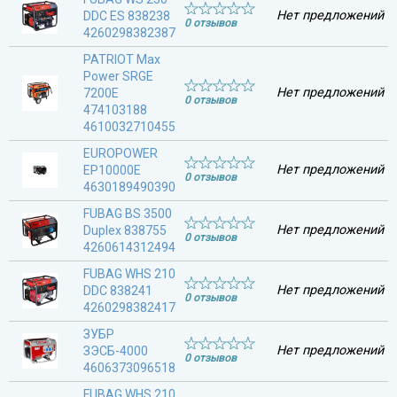
Нет предложений
DDC ES 838238
0 отзывов
4260298382387
PATRIOT Max
Power SRGE
Нет предложений
7200E
0 отзывов
474103188
4610032710455
EUROPOWER
Нет предложений
EP10000E
0 отзывов
4630189490390
FUBAG BS 3500
Нет предложений
Duplex 838755
0 отзывов
4260614312494
FUBAG WHS 210
Нет предложений
DDC 838241
0 отзывов
4260298382417
ЗУБР
Нет предложений
ЗЭСБ-4000
0 отзывов
4606373096518
FUBAG WHS 210