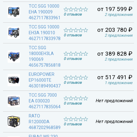
ТСС SGG 10000
от 197 599 ₽
EHA 190009
0 отзывов
2 предложения
4627117833961
ТСС SGG 10000
от 203 780 ₽
EH3A 190010
0 отзывов
2 предложения
4627117833978
ТСС SGG
от 389 828 ₽
18000EH3LA
0 отзывов
190069
2 предложения
4656757856818
EUROPOWER
от 517 491 ₽
EP16000TE
0 отзывов
1 предложение
4630189490437
ТСС SGG 7000
Нет предложений
EA 030020
0 отзывов
4627117835064
RATO
Нет предложений
R12000DA
0 отзывов
4687202968589
FUBAG WS 230