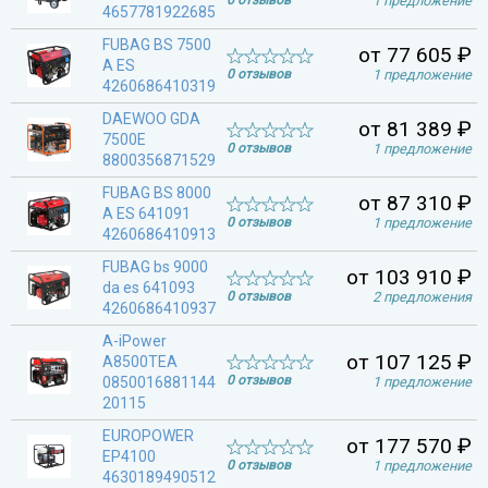
1 предложение
4657781922685
FUBAG BS 7500
от 77 605 ₽
A ES
0 отзывов
1 предложение
4260686410319
DAEWOO GDA
от 81 389 ₽
7500E
0 отзывов
1 предложение
8800356871529
FUBAG BS 8000
от 87 310 ₽
A ES 641091
0 отзывов
1 предложение
4260686410913
FUBAG bs 9000
от 103 910 ₽
da es 641093
0 отзывов
2 предложения
4260686410937
A-iPower
от 107 125 ₽
A8500ТEA
0 отзывов
0850016881144
1 предложение
20115
EUROPOWER
от 177 570 ₽
EP4100
0 отзывов
1 предложение
4630189490512