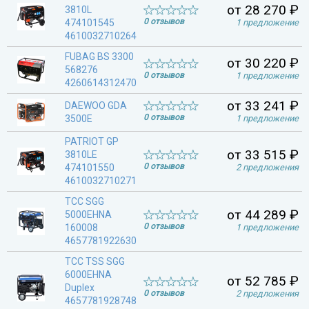
от 28 270 ₽
3810L
0 отзывов
474101545
1 предложение
4610032710264
FUBAG BS 3300
от 30 220 ₽
568276
0 отзывов
1 предложение
4260614312470
от 33 241 ₽
DAEWOO GDA
0 отзывов
3500E
1 предложение
PATRIOT GP
от 33 515 ₽
3810LE
0 отзывов
474101550
2 предложения
4610032710271
ТСС SGG
от 44 289 ₽
5000EHNA
0 отзывов
160008
1 предложение
4657781922630
ТСС TSS SGG
6000EHNA
от 52 785 ₽
Duplex
0 отзывов
2 предложения
4657781928748