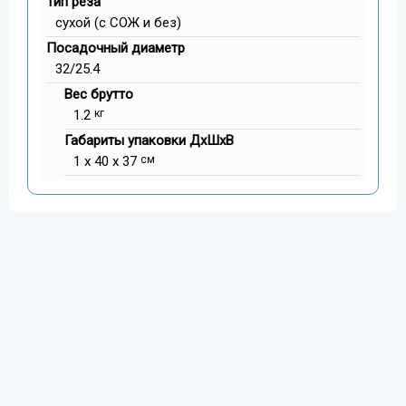
Тип реза
сухой (с СОЖ и без)
Посадочный диаметр
32/25.4
Вес брутто
1.2
кг
Габариты упаковки ДxШxВ
1 x 40 x 37
см