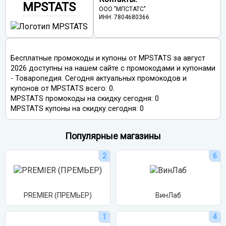
MPSTATS
резюме к каждой вакансии. - От 3 564 руб. до 4 277 руб. в
ООО "МПСТАТС"
зависимости от региона публикации.
ИНН: 7804680366
Бесплатные промокоды и купоны от MPSTATS за август
2026 доступны на нашем сайте с промокодами и купонами
- Товаропедия. Сегодня актуальных промокодов и
купонов от MPSTATS всего: 0.
MPSTATS промокоды на скидку сегодня: 0
MPSTATS купоны на скидку сегодня: 0
Популярные магазины
2
6
PREMIER (ПРЕМЬЕР)
ВинЛаб
1
4