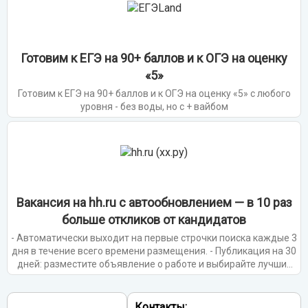
Готовим к ЕГЭ на 90+ баллов и к ОГЭ на оценку
«5»
Готовим к ЕГЭ на 90+ баллов и к ОГЭ на оценку «5» с любого
уровня - без воды, но с + вайбом
Вакансия на hh.ru с автообновлением — в 10 раз
больше откликов от кандидатов
- Автоматически выходит на первые строчки поиска каждые 3
дня в течение всего времени размещения. - Публикация на 30
дней: разместите объявление о работе и выбирайте лучших
из тех, кто откликнется. - Автоматически выходит на первые
строчки поиска каждые 3 дня в течение всего времени
размещения. - Дополнительно откроем до 15 подходящих
Контакты: