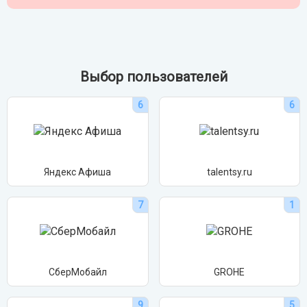
Выбор пользователей
6
6
Яндекс Афиша
talentsy.ru
7
1
СберМобайл
GROHE
9
5