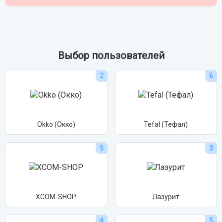
Выбор пользователей
2
6
Okko (Окко)
Tefal (Тефал)
5
3
XCOM-SHOP
Лазурит
4
5